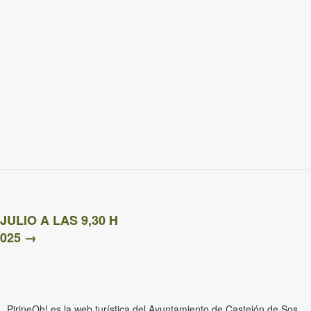
LIO A LAS 9,30 H
2025
→
PirineOh! es la web turística del Ayuntamiento de Castejón de Sos